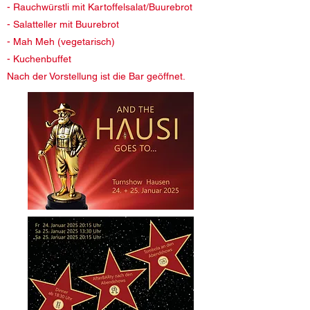
- Rauchwürstli mit Kartoffelsalat/Buurebrot
- Salatteller mit Buurebrot
- Mah Meh (vegetarisch)
- Kuchenbuffet
Nach der Vorstellung ist die Bar geöffnet.